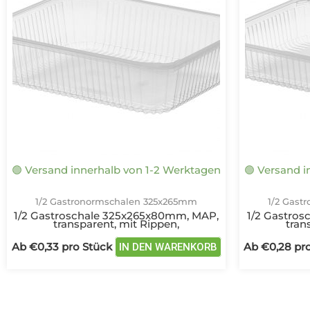
mehrere
Varianten
auf.
Die
Optionen
können
auf
der
Produktseite
gewählt
🟢 Versand innerhalb von 1-2 Werktagen
🟢 Versand 
werden
1/2 Gastronormschalen 325x265mm
1/2 Gast
1/2 Gastroschale 325x265x80mm, MAP,
1/2 Gastro
transparent, mit Rippen,
tran
Ab
€
0,33
pro Stück
Ab
€
0,28
pro
IN DEN WARENKORB