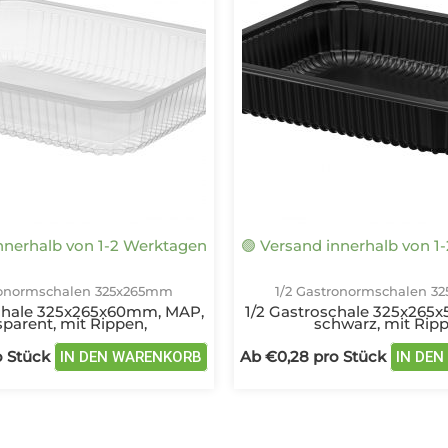
mehrere
Varianten
auf.
Die
Optionen
können
auf
der
Produktseite
gewählt
innerhalb von 1-2 Werktagen
🟢 Versand innerhalb von 1
werden
ronormschalen 325x265mm
1/2 Gastronormschalen 
schale 325x265x60mm, MAP,
1/2 Gastroschale 325x265
sparent, mit Rippen,
schwarz, mit Ripp
 Stück
Ab
€
0,28
pro Stück
IN DEN WARENKORB
IN DE