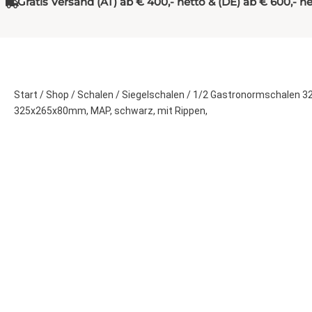
Gratis Versand (AT) ab € 400,- netto & (DE) ab € 600,- n
Start
/
Shop
/
Schalen
/
Siegelschalen
/
1/2 Gastronormschalen 
325x265x80mm, MAP, schwarz, mit Rippen,