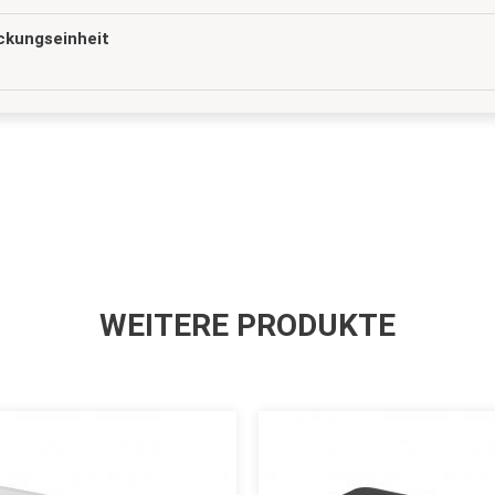
ckungseinheit
WEITERE PRODUKTE
Dieses
Produkt
weist