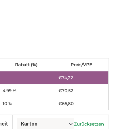
Rabatt (%)
Preis/VPE
—
€
74,22
4.99 %
€
70,52
10 %
€
66,80
heit
Zurücksetzen