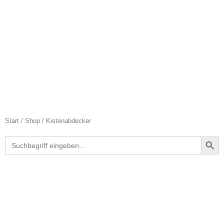
Start
/
Shop
/ Kistenabdecker
Search Butt
Search
for: