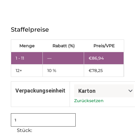
1/4
Gastroschale
Staffelpreise
265x162x35mm,
MAP,
schwarz,
Menge
Rabatt (%)
Preis/VPE
1.000ml,
ungeteilt,
1 - 11
—
€
86,94
ohne
12+
10 %
€
78,25
Saugeinlage
Menge
Verpackungseinheit
Zurücksetzen
Stück: