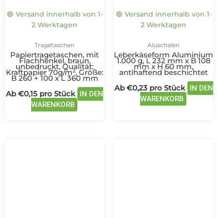
auf
auf
🟢 Versand innerhalb von 1-
🟢 Versand innerhalb von 1-
der
der
2 Werktagen
2 Werktagen
Produktseite
Produkts
gewählt
gewählt
Tragetaschen
Aluschalen
werden
werden
Papiertragetaschen, mit
Leberkäseform Aluminium
Flachhenkel, braun,
1.000 g, L 232 mm x B 108
unbedruckt, Qualität:
mm x H 60 mm,
Kraftpapier 70g/m², Größe:
antihaftend beschichtet
B 260 + 100 x L 360 mm
Ab
€
0,23
pro Stück
IN DEN
Ab
€
0,15
pro Stück
IN DEN
WARENKORB
WARENKORB
Dieses
Dieses
Produkt
Produ
weist
weist
mehrere
mehre
Varianten
Varian
auf.
auf.
Die
Die