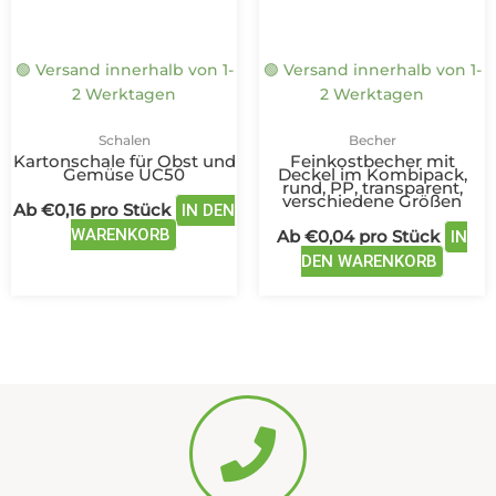
Optionen
Optio
können
könne
auf
auf
🟢 Versand innerhalb von 1-
🟢 Versand innerhalb von 1-
der
der
2 Werktagen
2 Werktagen
Produktseite
Produk
gewählt
gewäh
Schalen
Becher
werden
werde
Kartonschale für Obst und
Feinkostbecher mit
Gemüse UC50
Deckel im Kombipack,
rund, PP, transparent,
verschiedene Größen
Ab
€
0,16
pro Stück
IN DEN
WARENKORB
Ab
€
0,04
pro Stück
IN
DEN WARENKORB