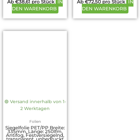
Ab
€
38,61
pro Stück
IN
Ab
€
72,50
pro Stück
IN
DEN WARENKORB
DEN WARENKORB
Dieses
Produkt
weist
mehrere
Varianten
auf.
Die
Optionen
können
auf
🟢 Versand innerhalb von 1-
der
2 Werktagen
Produktseite
gewählt
Folien
werden
Siegelfolie PET/PP Breite:
335mm, Länge: 250lfm,
Antifog, Festversiegelnd,
transparent, unbedruckt