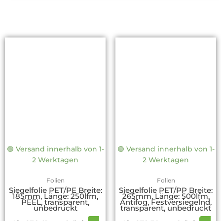
Dieses
Dies
Produkt
Prod
weist
weis
mehrere
mehr
Varianten
Vari
auf.
auf.
Die
Die
Optionen
Opti
können
könn
auf
auf
🟢 Versand innerhalb von 1-
🟢 Versand innerhalb von 1-
der
der
2 Werktagen
2 Werktagen
Produktseite
Prod
gewählt
gewä
Folien
Folien
werden
werd
Siegelfolie PET/PE Breite:
Siegelfolie PET/PP Breite:
185mm, Länge: 250lfm,
265mm, Länge: 500lfm,
PEEL, transparent,
Antifog, Festversiegelnd,
unbedruckt
transparent, unbedruckt