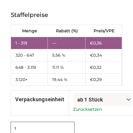
Deckel
zu
Staffelpreise
10
Liter
Eimer
Menge
Rabatt (%)
Preis/VPE
weiss
Menge
1 - 319
—
€
0,36
320 - 647
5.56 %
€
0,34
648 - 3.119
11.11 %
€
0,32
3.120+
19.44 %
€
0,29
Verpackungseinheit
Zurücksetzen