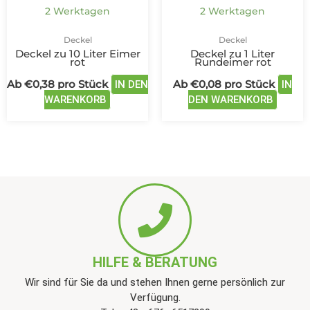
2 Werktagen
2 Werktagen
Produktseite
Produk
gewählt
gewäh
Deckel
Deckel
werden
werde
Deckel zu 10 Liter Eimer
Deckel zu 1 Liter
rot
Rundeimer rot
Ab
€
0,38
pro Stück
Ab
€
0,08
pro Stück
IN DEN
IN
WARENKORB
DEN WARENKORB
HILFE & BERATUNG
Wir sind für Sie da und stehen Ihnen gerne persönlich zur
Verfügung.