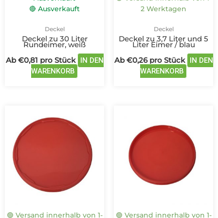
der
der
🔴 Ausverkauft
2 Werktagen
Produktseite
Produkts
gewählt
gewählt
Deckel
Deckel
werden
werden
Deckel zu 30 Liter
Deckel zu 3,7 Liter und 5
Rundeimer, weiß
Liter Eimer / blau
Ab
€
0,81
pro Stück
Ab
€
0,26
pro Stück
IN DEN
IN DEN
WARENKORB
WARENKORB
Dieses
Dieses
Produkt
Produ
weist
weist
mehrere
mehre
Varianten
Varian
auf.
auf.
Die
Die
Optionen
Optio
können
könne
auf
auf
🟢 Versand innerhalb von 1-
🟢 Versand innerhalb von 1-
der
der