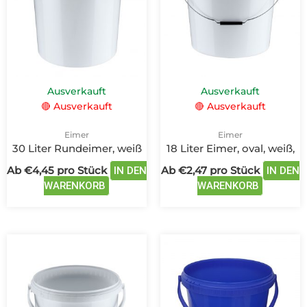
Varianten
Variante
auf.
auf.
Die
Die
Optionen
Optione
können
können
auf
auf
Ausverkauft
Ausverkauft
der
der
🔴 Ausverkauft
🔴 Ausverkauft
Produktseite
Produkts
gewählt
gewählt
Eimer
Eimer
werden
werden
30 Liter Rundeimer, weiß
18 Liter Eimer, oval, weiß,
Ab
€
4,45
pro Stück
Ab
€
2,47
pro Stück
IN DEN
IN DEN
WARENKORB
WARENKORB
Dieses
Dieses
Produkt
Produkt
weist
weist
mehrere
mehrere
Varianten
Variante