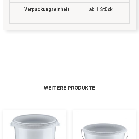
Verpackungseinheit
ab 1 Stück
WEITERE PRODUKTE
Dieses
Dieses
Produkt
Produkt
weist
weist
mehrere
mehrere