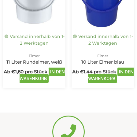
auf.
auf.
Die
Die
Optionen
Optione
können
können
auf
auf
🟢 Versand innerhalb von 1-
🟢 Versand innerhalb von 1-
der
der
2 Werktagen
2 Werktagen
Produktseite
Produkts
gewählt
gewählt
Eimer
Eimer
werden
werden
11 Liter Rundeimer, weiß
10 Liter Eimer blau
Ab
€
1,60
pro Stück
Ab
€
1,44
pro Stück
IN DEN
IN DEN
WARENKORB
WARENKORB