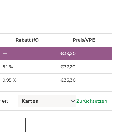
Rabatt (%)
Preis/VPE
—
€
39,20
5.1 %
€
37,20
9.95 %
€
35,30
heit
Zurücksetzen