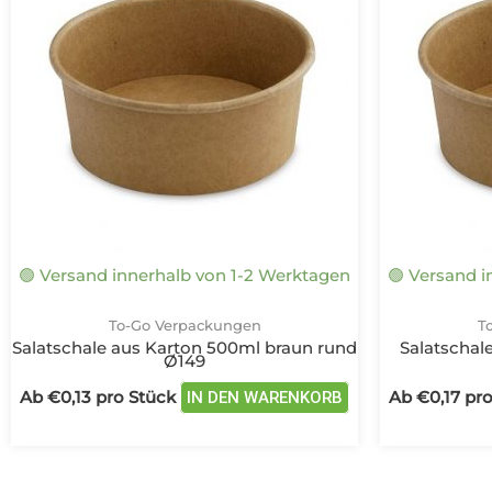
mehrere
Varianten
auf.
Die
Optionen
können
auf
der
Produktseite
gewählt
🟢 Versand innerhalb von 1-2 Werktagen
🟢 Versand 
werden
To-Go Verpackungen
T
Salatschale aus Karton 500ml braun rund
Salatschal
Ø149
Ab
€
0,13
pro Stück
Ab
€
0,17
pro
IN DEN WARENKORB