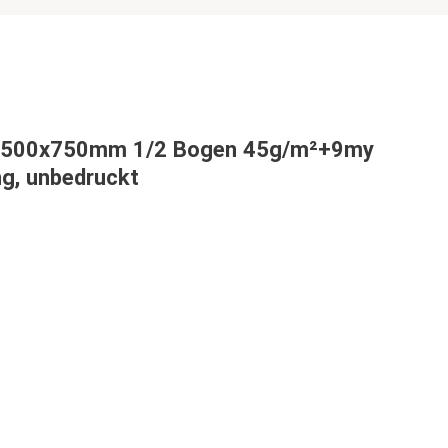
r 500x750mm 1/2 Bogen 45g/m²+9my
g, unbedruckt
x750mm 1/2 Bogen 45g/m²+9my PE Beschichtung