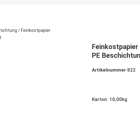
hichtung
/ Feinkostpapier
t
Feinkostpapie
PE Beschichtun
Artikelnummer
822
Feinkostpapier 500
Karto
n: 10,00kg