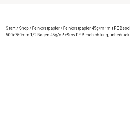
Start
/
Shop
/
Feinkostpapier
/
Feinkostpapier 45g/m² mit PE Besc
500x750mm 1/2 Bogen 45g/m²+9my PE Beschichtung, unbedruck