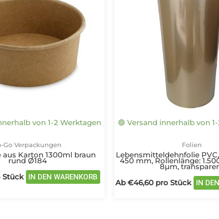
mehrere
Varianten
auf.
Die
Optionen
können
auf
der
Produktseite
gewählt
innerhalb von 1-2 Werktagen
🟢 Versand innerhalb von 1
werden
o-Go Verpackungen
Folien
e aus Karton 1300ml braun
Lebensmitteldehnfolie PVC, 
rund Ø184
450 mm, Rollenlänge: 1.500
8µm, transpare
 Stück
IN DEN WARENKORB
Ab
€
46,60
pro Stück
IN DE