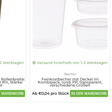
mehrere
m
Varianten
Va
auf.
au
Die
D
Optionen
O
können
k
auf
au
der
d
Produktseite
Pr
gewählt
g
-2 Werktagen
🟢 Versand innerhalb von 1-2 Werktagen
werden
w
Becher
Rollenbreite:
Feinkostbecher mit Deckel im
 lfm, Stärke:
Kombipack, rund, PP, transparent,
nt
verschiedene Größen
Ab
€
0,04
pro Stück
N WARENKORB
IN DEN WARENKORB