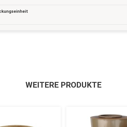
ckungseinheit
WEITERE PRODUKTE
Dieses
Produkt
weist