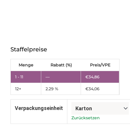
Holzschliffschale
1000g
Staffelpreise
Berigard®
2000D
Frische
Menge
Rabatt (%)
Preis/VPE
Beeren
Menge
1 - 11
—
€
34,86
12+
2.29 %
€
34,06
Verpackungseinheit
Zurücksetzen