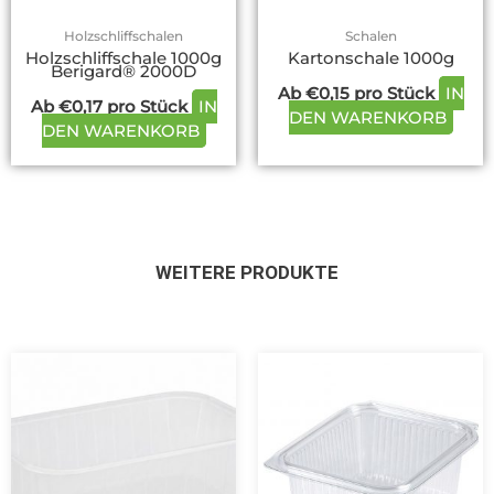
gewählt
gewä
Holzschliffschalen
Schalen
werden
werd
Holzschliffschale 1000g
Kartonschale 1000g
Berigard® 2000D
Ab
€
0,15
pro Stück
IN
Ab
€
0,17
pro Stück
IN
DEN WARENKORB
DEN WARENKORB
WEITERE PRODUKTE
Dieses
Dieses
Produkt
Produkt
weist
weist
mehrere
mehrere
Varianten
Variante
auf.
auf.