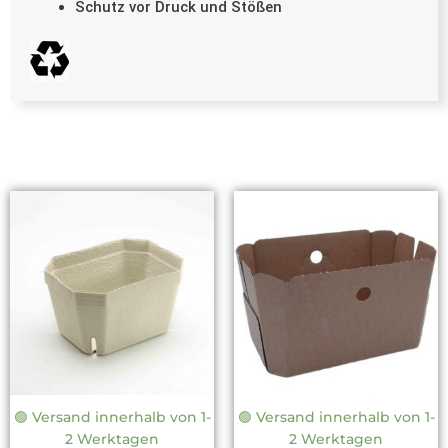
Schutz vor Druck und Stößen
Dieses
Dies
Produkt
Prod
weist
weis
mehrere
mehr
Varianten
Vari
auf.
auf.
Die
Die
Optionen
Opti
können
könn
auf
auf
🟢 Versand innerhalb von 1-
🟢 Versand innerhalb von 1-
der
der
2 Werktagen
2 Werktagen
Produktseite
Prod