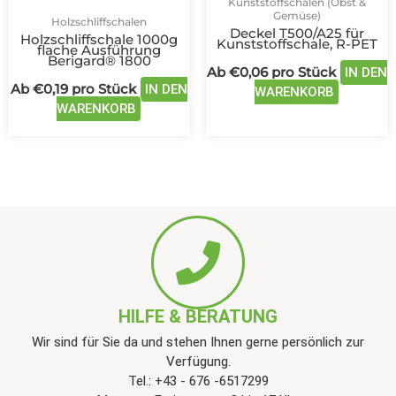
Kunststoffschalen (Obst &
auf.
auf.
Gemüse)
Holzschliffschalen
Deckel T500/A25 für
Die
Die
Holzschliffschale 1000g
Kunststoffschale, R-PET
flache Ausführung
Optionen
Optione
Berigard® 1800
Ab
€
0,06
pro Stück
IN DEN
können
können
Ab
€
0,19
pro Stück
IN DEN
WARENKORB
auf
auf
WARENKORB
der
der
Produktseite
Produkts
gewählt
gewählt
werden
werden
HILFE & BERATUNG
Wir sind für Sie da und stehen Ihnen gerne persönlich zur
Verfügung.
Tel.: +43 - 676 -6517299