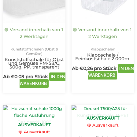
Die
Die
Optionen
Optione
können
können
auf
auf
🟢 Versand innerhalb von 1-
🟢 Versand innerhalb von 1-
der
der
2 Werktagen
2 Werktagen
Produktseite
Produkts
gewählt
gewählt
Kunststoffschalen (Obst &
Klappschalen
werden
werden
Gemüse)
Klappschale /
Feinkostschale 2.000ml
Kunststoffschale für Obst
und Gemüse FM-58/C,
500g, PP, transparent
Ab
€
0,26
pro Stück
IN DEN
WARENKORB
Ab
€
0,03
pro Stück
IN DEN
WARENKORB
Dieses
Dieses
Produkt
Produkt
AUSVERKAUFT
weist
weist
AUSVERKAUFT
🔴 Ausverkauft
mehrere
mehrere
🔴 Ausverkauft
Varianten
Variante