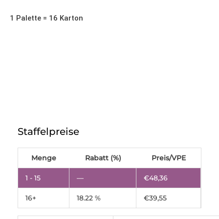
1 Palette = 16 Karton
Kartonschale
mit
Staffelpreise
Klappdeckel,
Wellpappe
Menge
Menge
Rabatt (%)
Preis/VPE
1 - 15
—
€
48,36
16+
18.22 %
€
39,55