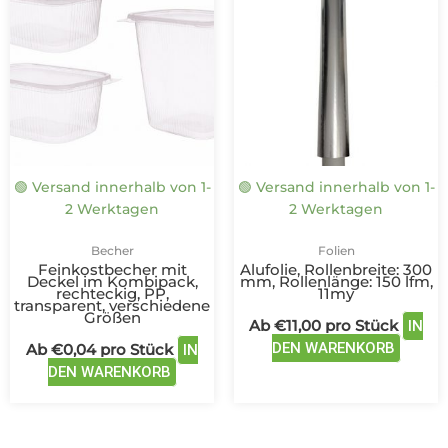
weist
weist
mehrere
mehre
Varianten
Varian
auf.
auf.
Die
Die
Optionen
Optio
können
könne
auf
auf
🟢 Versand innerhalb von 1-
🟢 Versand innerhalb von 1-
der
der
2 Werktagen
2 Werktagen
Produktseite
Produk
gewählt
gewäh
Becher
Folien
werden
werde
Feinkostbecher mit
Alufolie, Rollenbreite: 300
Deckel im Kombipack,
mm, Rollenlänge: 150 lfm,
rechteckig, PP,
11my
transparent, verschiedene
Größen
Ab
€
11,00
pro Stück
IN
DEN WARENKORB
Ab
€
0,04
pro Stück
IN
DEN WARENKORB