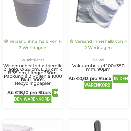
Varianten
Variante
auf.
auf.
Die
Die
Optionen
Optione
können
können
auf
auf
🟢 Versand innerhalb von 1-
🟢 Versand innerhalb von 1-
der
der
2 Werktagen
2 Werktagen
Produktseite
Produkts
gewählt
gewählt
Wischtücher
Beutel
werden
werden
Wischtücher Industrierolle
Vakuumbeutel 100×350
2 lagig, Ø 29 cm, L 23 cm x
mm, 90µm
B 35 cm, Länge: 350m,
Packung á 2 Rollen á 1000
Ab
€
0,03
pro Stück
IN DEN
Blatt, 100%
Recyclingpapier
WARENKORB
Ab
€
18,10
pro Stück
IN
DEN WARENKORB
Dieses
Dieses
Produkt
Produ