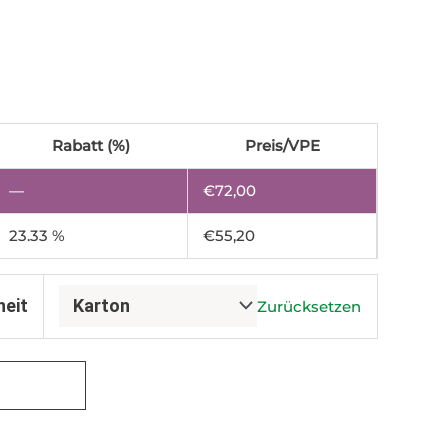
Rabatt (%)
Preis/VPE
—
€
72,00
23.33 %
€
55,20
heit
Zurücksetzen