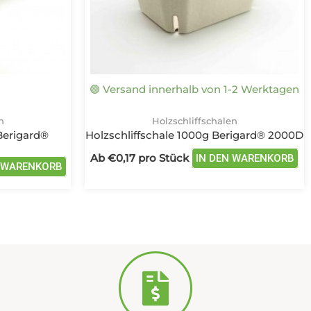
können
k
auf
au
der
de
Produktseite
Pr
gewählt
ge
🟢 Versand innerhalb von 1-2 Werktagen
werden
we
n
Holzschliffschalen
Berigard®
Holzschliffschale 1000g Berigard® 2000D
Ab
€
0,17
pro Stück
IN DEN WARENKORB
N WARENKORB