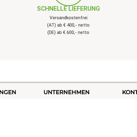
SCHNELLE LIEFERUNG
Versandkostenfrei
(AT) ab € 400,- netto
(DE) ab € 600,- netto
UNGEN
UNTERNEHMEN
KON
sungen
Über uns
+43 676
kungen
Kontakt
op
Versand & Zahlung
KONTAKT
AGB
Widerrufsrecht