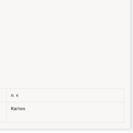
n. v.
Karton