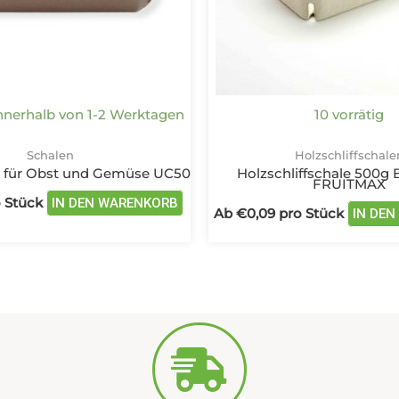
können
auf
der
Produktseite
gewählt
innerhalb von 1-2 Werktagen
10 vorrätig
werden
Schalen
Holzschliffschale
e für Obst und Gemüse UC50
Holzschliffschale 500g 
FRUITMAX
 Stück
IN DEN WARENKORB
Ab
€
0,09
pro Stück
IN DE