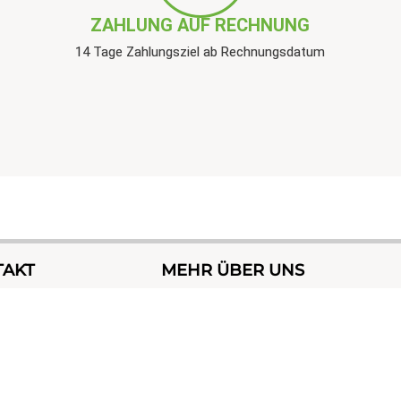
ZAHLUNG AUF RECHNUNG
14 Tage Zahlungsziel ab Rechnungsdatum
TAKT
MEHR ÜBER UNS
Facebook
Whatsapp
Instagram
 6517299
FORMULAR