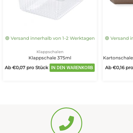
können
auf
der
Produktseite
gewählt
🟢 Versand innerhalb von 1-2 Werktagen
🟢 Versand 
werden
Klappschalen
Klappschale 375ml
Kartonschal
Ab
€
0,07
pro Stück
Ab
€
0,16
pro
IN DEN WARENKORB