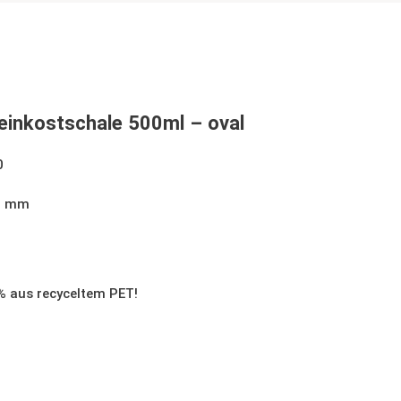
Feinkostschale 500ml – oval
0
57 mm
% aus recyceltem PET!