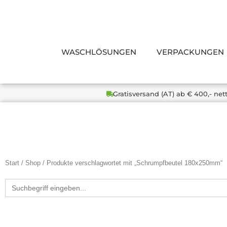
Zum
Inhalt
springen
WASCHLÖSUNGEN
VERPACKUNGEN
Gratisversand (AT) ab € 400,- net
Start
/
Shop
/ Produkte verschlagwortet mit „Schrumpfbeutel 180x250mm“
Search
for: