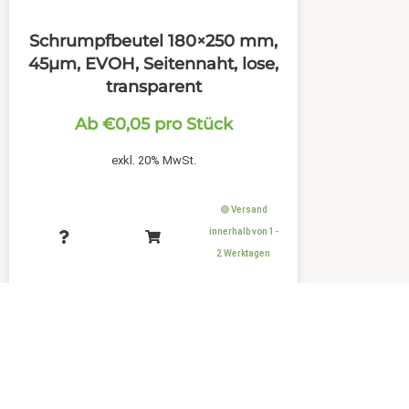
Schrumpfbeutel 180×250 mm,
45µm, EVOH, Seitennaht, lose,
transparent
Ab
€
0,05
pro Stück
exkl. 20% MwSt.
🟢 Versand
innerhalb von 1-
2 Werktagen
LEIST