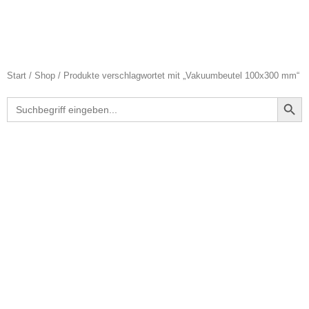
Start
/
Shop
/ Produkte verschlagwortet mit „Vakuumbeutel 100x300 mm“
Search Butt
Search
for: