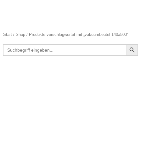
Start
/
Shop
/ Produkte verschlagwortet mit „vakuumbeutel 140x500“
Search Butt
Search
for: