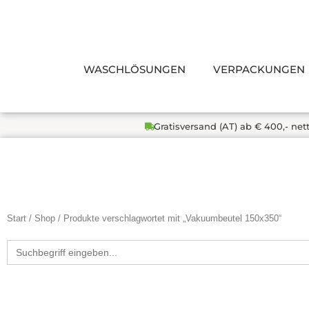
Zum
Inhalt
springen
WASCHLÖSUNGEN
VERPACKUNGEN
Gratisversand (AT) ab € 400,- net
Start
/
Shop
/ Produkte verschlagwortet mit „Vakuumbeutel 150x350“
Search
for: