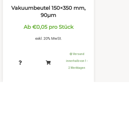
Vakuumbeutel 150×350 mm,
90µm
Ab
€
0,05
pro Stück
exkl. 20% MwSt.
🟢 Versand
innerhalb von 1-
2 Werktagen
LEIST
Waschlö