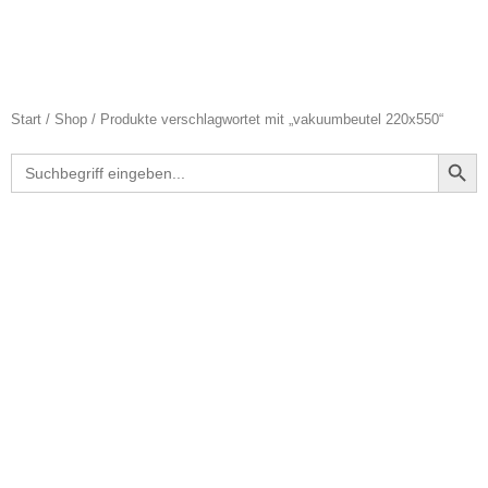
Start
/
Shop
/ Produkte verschlagwortet mit „vakuumbeutel 220x550“
Search Butt
Search
for: