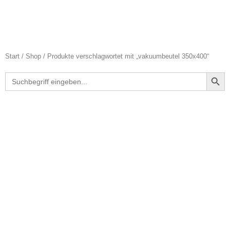
Start
/
Shop
/ Produkte verschlagwortet mit „vakuumbeutel 350x400“
Search Butt
Search
for: