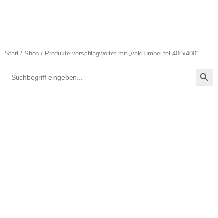
Start
/
Shop
/ Produkte verschlagwortet mit „vakuumbeutel 400x400“
Search Butt
Search
for: