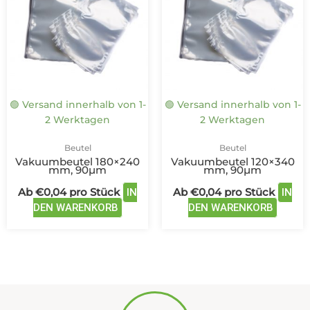
mehrere
mehre
Varianten
Varian
auf.
auf.
Die
Die
Optionen
Optio
können
könne
auf
auf
🟢 Versand innerhalb von 1-
🟢 Versand innerhalb von 1-
der
der
2 Werktagen
2 Werktagen
Produktseite
Produk
gewählt
gewäh
Beutel
Beutel
werden
werde
Vakuumbeutel 180×240
Vakuumbeutel 120×340
mm, 90µm
mm, 90µm
Ab
€
0,04
pro Stück
Ab
€
0,04
pro Stück
IN
IN
DEN WARENKORB
DEN WARENKORB