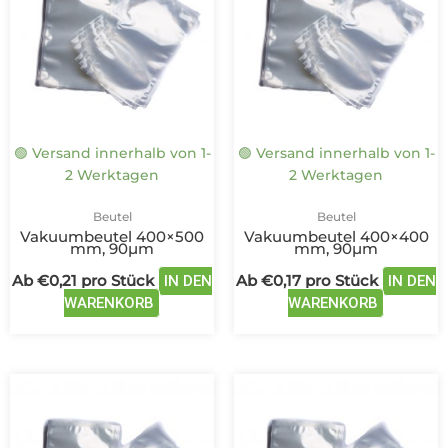
mehrere
mehrere
Varianten
Variante
auf.
auf.
Die
Die
Optionen
Optione
können
können
auf
auf
🟢 Versand innerhalb von 1-
🟢 Versand innerhalb von 1-
der
der
2 Werktagen
2 Werktagen
Produktseite
Produkts
gewählt
gewählt
Beutel
Beutel
werden
werden
Vakuumbeutel 400×500
Vakuumbeutel 400×400
mm, 90µm
mm, 90µm
Ab
€
0,21
pro Stück
Ab
€
0,17
pro Stück
IN DEN
IN DEN
WARENKORB
WARENKORB
Dieses
Dieses
Produkt
Produ
weist
weist