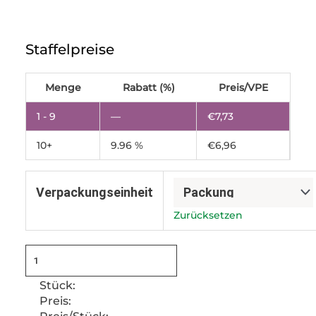
Vakuumbeutel
110x275mm
Staffelpreise
140µm
Menge
Menge
Rabatt (%)
Preis/VPE
1 - 9
—
€
7,73
10+
9.96 %
€
6,96
Verpackungseinheit
Zurücksetzen
Stück:
Preis:
Preis/Stück: