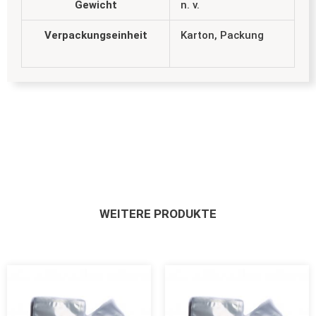
Gewicht
n. v.
Verpackungseinheit
Karton, Packung
WEITERE PRODUKTE
Dieses
Dieses
Produkt
Produkt
weist
weist