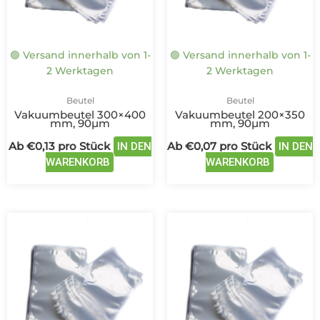
Optionen
Optione
können
können
auf
auf
🟢 Versand innerhalb von 1-
🟢 Versand innerhalb von 1-
der
der
2 Werktagen
2 Werktagen
Produktseite
Produkts
gewählt
gewählt
Beutel
Beutel
werden
werden
Vakuumbeutel 300×400
Vakuumbeutel 200×350
mm, 90µm
mm, 90µm
Ab
€
0,13
pro Stück
Ab
€
0,07
pro Stück
IN DEN
IN DEN
WARENKORB
WARENKORB
Dieses
Dieses
Produkt
Produkt
weist
weist
mehrere
mehrere
Varianten
Variante
auf.
auf.
Die
Die