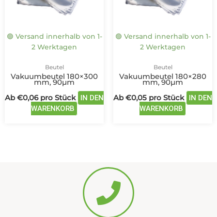
Optionen
Optione
können
können
auf
auf
🟢 Versand innerhalb von 1-
🟢 Versand innerhalb von 1-
der
der
2 Werktagen
2 Werktagen
Produktseite
Produkts
gewählt
gewählt
Beutel
Beutel
werden
werden
Vakuumbeutel 180×300
Vakuumbeutel 180×280
mm, 90µm
mm, 90µm
Ab
€
0,06
pro Stück
Ab
€
0,05
pro Stück
IN DEN
IN DEN
WARENKORB
WARENKORB