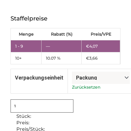
Vakuumbeutel
130x250
Staffelpreise
mm,
90µm
Menge
Menge
Rabatt (%)
Preis/VPE
1 - 9
—
€
4,07
10+
10.07 %
€
3,66
Verpackungseinheit
Zurücksetzen
Stück:
Preis:
Preis/Stück: