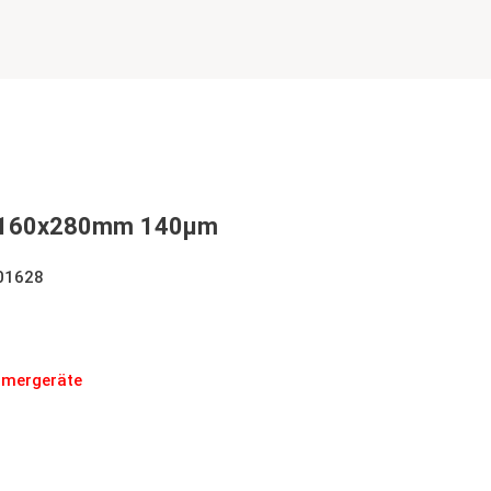
 160x280mm 140µm
01628
280mm 140µm
ammergeräte