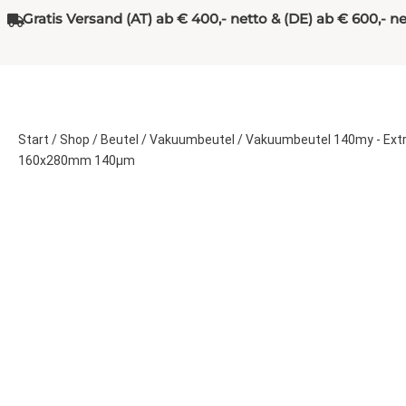
Gratis Versand (AT) ab € 400,- netto & (DE) ab € 600,- n
Start
/
Shop
/
Beutel
/
Vakuumbeutel
/
Vakuumbeutel 140my - Ext
160x280mm 140µm