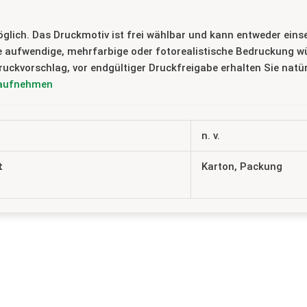
ch. Das Druckmotiv ist frei wählbar und kann entweder einseiti
e aufwendige, mehrfarbige oder fotorealistische Bedruckung wü
ruckvorschlag, vor endgültiger Druckfreigabe erhalten Sie natü
 aufnehmen
n. v.
t
Karton, Packung