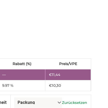
Rabatt (%)
Preis/VPE
—
€
11,44
9.97 %
€
10,30
heit
Zurücksetzen