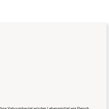
Ohne Vakuumbeutel würden Lebensmittel wie Fleisch,