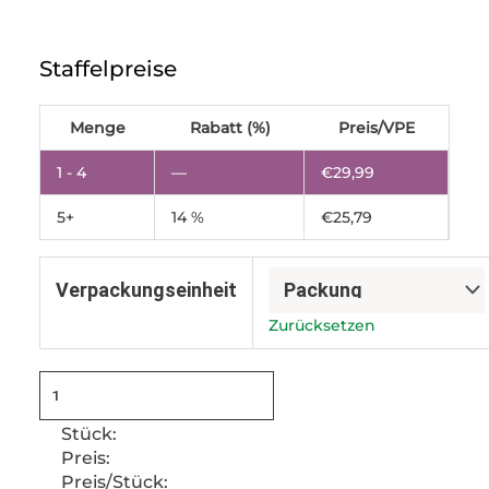
Vakuumbeutel
400x600
Staffelpreise
mm,
90µm
Menge
Menge
Rabatt (%)
Preis/VPE
1 - 4
—
€
29,99
5+
14 %
€
25,79
Verpackungseinheit
Zurücksetzen
Stück:
Preis:
Preis/Stück: