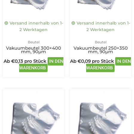
Optionen
Optione
können
können
auf
auf
🟢 Versand innerhalb von 1-
🟢 Versand innerhalb von 1-
der
der
2 Werktagen
2 Werktagen
Produktseite
Produkts
gewählt
gewählt
Beutel
Beutel
werden
werden
Vakuumbeutel 300×400
Vakuumbeutel 250×350
mm, 90µm
mm, 90µm
Ab
€
0,13
pro Stück
Ab
€
0,09
pro Stück
IN DEN
IN DEN
WARENKORB
WARENKORB
Dieses
Dieses
Produkt
Produ
weist
weist
mehrere
mehre
Varianten
Varian
auf.
auf.
Die
Die