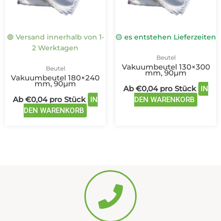
Optionen
Optio
können
könne
auf
auf
🟢 Versand innerhalb von 1-
🟡 es entstehen Lieferzeiten
der
der
2 Werktagen
Produktseite
Produk
Beutel
gewählt
gewäh
Vakuumbeutel 130×300
Beutel
werden
werde
mm, 90µm
Vakuumbeutel 180×240
mm, 90µm
Ab
€
0,04
pro Stück
IN
Ab
€
0,04
pro Stück
IN
DEN WARENKORB
DEN WARENKORB