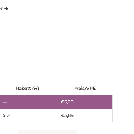
tück
Rabatt (%)
Preis/VPE
—
€
6,20
5 %
€
5,89