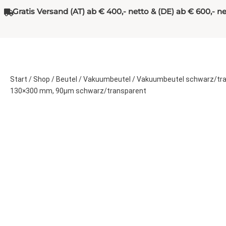
Gratis Versand (AT) ab € 400,- netto & (DE) ab € 600,- n
Start
/
Shop
/
Beutel
/
Vakuumbeutel
/
Vakuumbeutel schwarz/tr
130×300 mm, 90µm schwarz/transparent