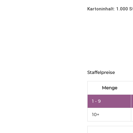
Kartoninhalt: 1.000 S
Vakuumbeutel
Staffelpreise
130x300
mm,
Menge
90µm
schwarz/transparent
1 - 9
Menge
10+