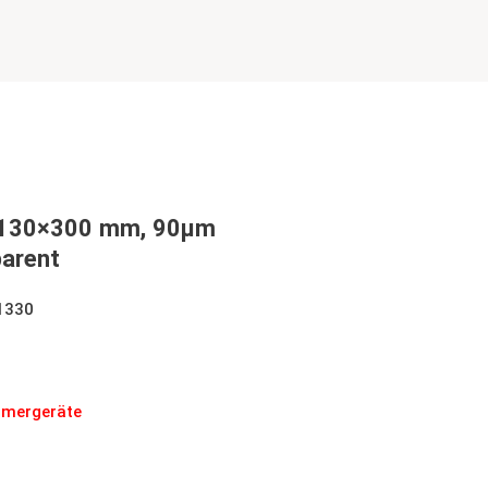
 130×300 mm, 90µm
arent
1330
00 mm, 90µm schwarz/transparent
mmergeräte