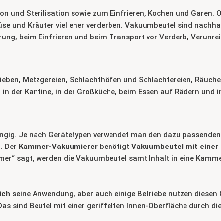
n und Sterilisation sowie zum Einfrieren, Kochen und Garen. 
üse und Kräuter viel eher verderben. Vakuumbeutel sind nachh
rung, beim Einfrieren und beim Transport vor Verderb, Verunre
ieben, Metzgereien, Schlachthöfen und Schlachtereien, Räucherei
, in der Kantine, in der Großküche, beim Essen auf Rädern und i
ngig. Je nach Gerätetypen verwendet man den dazu passende
. Der
Kammer-Vakuumierer
benötigt
Vakuumbeutel mit einer
mmer“ sagt, werden die Vakuumbeutel samt Inhalt in eine Kamme
ich
seine Anwendung, aber auch einige Betriebe nutzen diesen 
Das sind Beutel mit einer geriffelten Innen-Oberfläche durch 