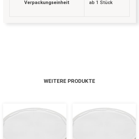
Verpackungseinheit
ab 1 Stück
WEITERE PRODUKTE
Dieses
Dieses
Produkt
Produkt
weist
weist
mehrere
mehrere
Varianten
Variante