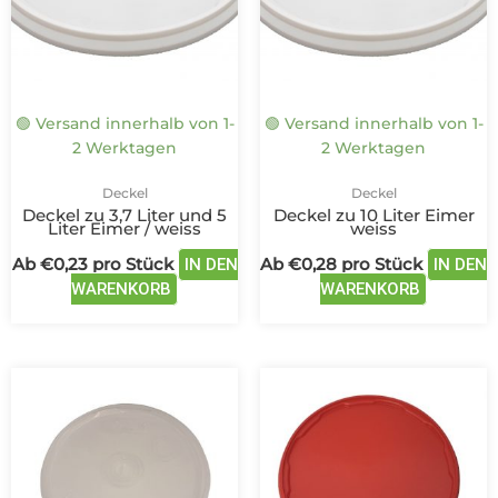
auf.
auf.
Die
Die
Optionen
Optione
können
können
auf
auf
🟢 Versand innerhalb von 1-
🟢 Versand innerhalb von 1-
der
der
2 Werktagen
2 Werktagen
Produktseite
Produkts
gewählt
gewählt
Deckel
Deckel
werden
werden
Deckel zu 3,7 Liter und 5
Deckel zu 10 Liter Eimer
Liter Eimer / weiss
weiss
Ab
€
0,23
pro Stück
Ab
€
0,28
pro Stück
IN DEN
IN DEN
WARENKORB
WARENKORB
Dieses
Dieses
Produkt
Produkt
weist
weist
mehrere
mehrere
Varianten
Variante