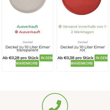
auf.
auf.
Die
Die
Optionen
Optione
können
können
auf
auf
Ausverkauft
🟢 Versand innerhalb von 1-
der
der
🔴 Ausverkauft
2 Werktagen
Produktseite
Produkts
gewählt
gewählt
Deckel
Deckel
werden
werden
Deckel zu 10 Liter Eimer
Deckel zu 10 Liter Eimer
transparent
rot
Ab
€
0,28
pro Stück
Ab
€
0,38
pro Stück
IN DEN
IN DEN
WARENKORB
WARENKORB