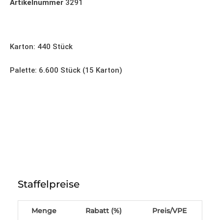
Artikelnummer
3291
Siegelschale 205x160x80mm
Karton: 440 Stück
Palette: 6.600 Stück (15 Karton)
Siegelschale
205x160x80mm,
Staffelpreise
MAP,
schwarz,
mit
Menge
Rabatt (%)
Preis/VPE
Rippen,