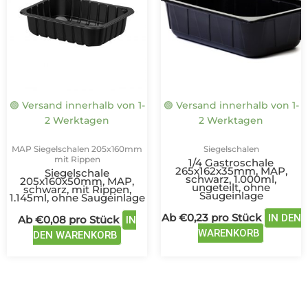
mehrere
mehrere
Varianten
Variante
auf.
auf.
Die
Die
Optionen
Optione
können
können
auf
auf
🟢 Versand innerhalb von 1-
🟢 Versand innerhalb von 1-
der
der
2 Werktagen
2 Werktagen
Produktseite
Produkts
gewählt
gewählt
MAP Siegelschalen 205x160mm
Siegelschalen
werden
werden
mit Rippen
1/4 Gastroschale
265x162x35mm, MAP,
Siegelschale
schwarz, 1.000ml,
205x160x50mm, MAP,
ungeteilt, ohne
schwarz, mit Rippen,
Saugeinlage
1.145ml, ohne Saugeinlage
Ab
€
0,23
pro Stück
IN DEN
Ab
€
0,08
pro Stück
IN
WARENKORB
DEN WARENKORB