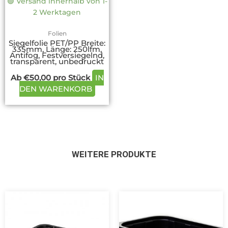
🟢 Versand innerhalb von 1-
der
2 Werktagen
Produktseite
gewählt
Folien
werden
Siegelfolie PET/PP Breite:
335mm, Länge: 250lfm,
Antifog, Festversiegelnd,
transparent, unbedruckt
Ab
€
50,00
pro Stück
IN
DEN WARENKORB
WEITERE PRODUKTE
Dieses
Dieses
Produkt
Produkt
weist
weist