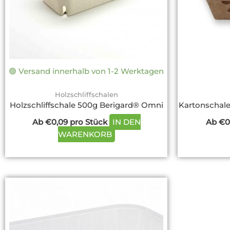
können
auf
der
Produktseite
gewählt
werden
🟢 Versand innerhalb von 1-2 Werktagen
Holzschliffschalen
Holzschliffschale 500g Berigard® Omni
Kartonschale
Ab
€
0,09
pro Stück
IN DEN
Ab
€
0
WARENKORB
Dieses
Produkt
weist
mehrere