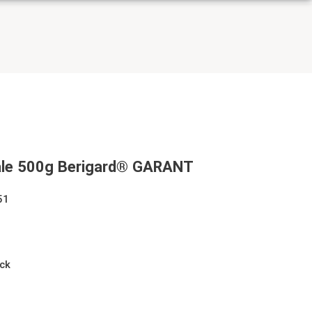
hale 500g Berigard® GARANT
51
00g Berigard® GARANT
ück