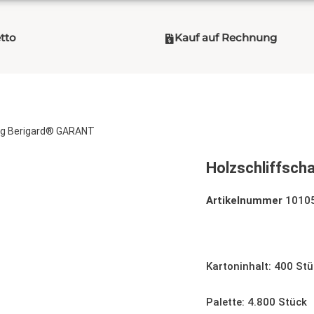
etto
Kauf auf Rechnung
00g Berigard® GARANT
Holzschliffsc
Artikelnummer
1010
Holzschliffschale 5
Kartoninhalt: 400 St
Palette: 4.800 Stück