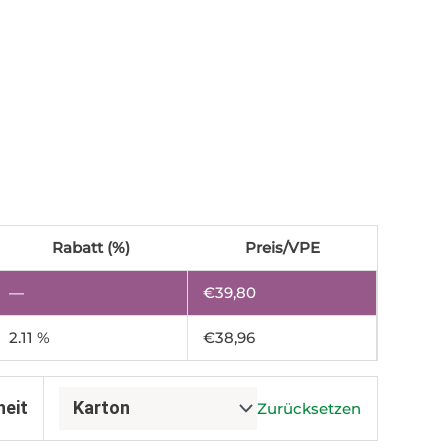
Rabatt (%)
Preis/VPE
—
€
39,80
2.11 %
€
38,96
heit
Zurücksetzen