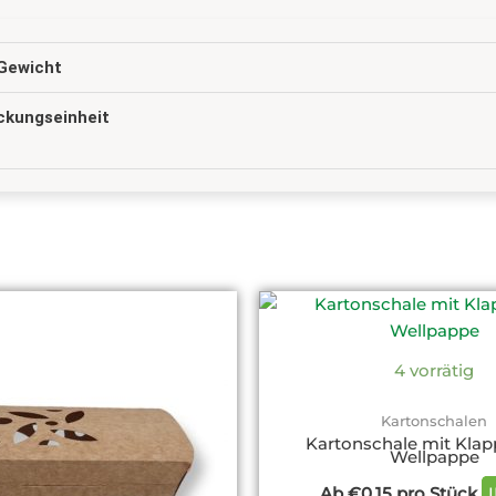
Gewicht
ckungseinheit
Dieses
Produkt
weist
4 vorrätig
mehrere
Varianten
Kartonschalen
auf.
Kartonschale mit Klap
Wellpappe
Die
Optionen
Ab
€
0,15
pro Stück