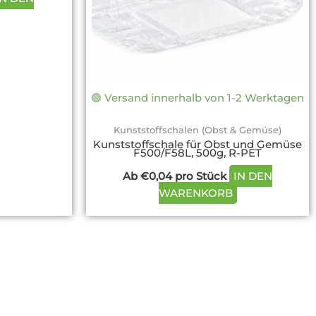
können
können
auf
auf
der
der
Produktseite
Produktseite
gewählt
gewählt
werden
werden
🟢 Versand innerhalb von 1-2 Werktagen
Kunststoffschalen (Obst & Gemüse)
Kunststoffschale für Obst und Gemüse
F500/F58L, 500g, R-PET
Ab
€
0,04
pro Stück
IN DEN
WARENKORB