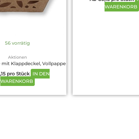
können
WARENKORB
auf
der
Produktseite
gewählt
werden
56 vorrätig
Aktionen
 mit Klappdeckel, Vollpappe
,15
pro Stück
IN DEN
WARENKORB