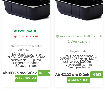
mehrere
mehrere
Varianten
Variante
auf.
auf.
Die
Die
Optionen
Optione
können
können
AUSVERKAUFT
auf
auf
🔴 Ausverkauft
🟢 Versand innerhalb von 1-
der
der
2 Werktagen
Produktseite
Produkts
1/4 Gastronormschalen
gewählt
gewählt
265x162mm
Siegelschalen
werden
werden
1/4 Gastroschale
1/4 Gastroschale
265x162x50mm, MAP,
265x162x35mm, MAP,
schwarz, 1.500ml,
schwarz, 1.000ml,
ungeteilt, ohne
ungeteilt, ohne
Saugeinlage
Saugeinlage
Ab
€
0,23
pro Stück
IN DEN
Ab
€
0,23
pro Stück
IN DEN
WARENKORB
WARENKORB