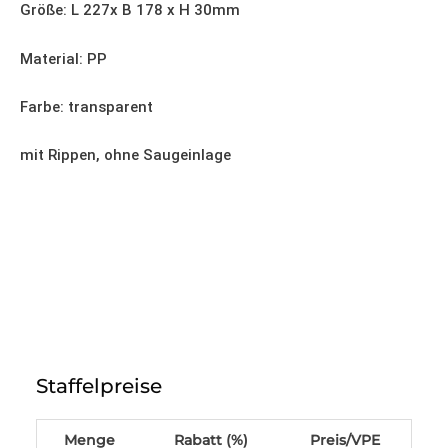
Größe: L 227x B 178 x H 30mm
Material: PP
Farbe: transparent
mit Rippen, ohne Saugeinlage
Siegelschale
MAP,
Staffelpreise
227x178x30
mm,
transparent
Menge
Rabatt (%)
Preis/VPE