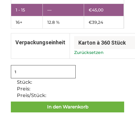
Menge
1 - 15
—
€
45,00
16+
12.8 %
€
39,24
Verpackungseinheit
Zurücksetzen
Stück:
Preis:
Preis/Stück:
In den Warenkorb