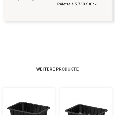
Palette à 5.760 Stück
WEITERE PRODUKTE
Dieses
Dieses
Produkt
Produ
weist
weist
mehrere
mehre
Varianten
Varian