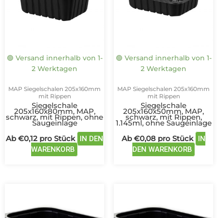
auf.
auf.
Die
Die
Optionen
Optio
können
könne
auf
auf
🟢 Versand innerhalb von 1-
🟢 Versand innerhalb von 1-
der
der
2 Werktagen
2 Werktagen
Produktseite
Produk
gewählt
gewäh
MAP Siegelschalen 205x160mm
MAP Siegelschalen 205x160mm
werden
werde
mit Rippen
mit Rippen
Siegelschale
Siegelschale
205x160x80mm, MAP,
205x160x50mm, MAP,
schwarz, mit Rippen, ohne
schwarz, mit Rippen,
Saugeinlage
1.145ml, ohne Saugeinlage
Ab
€
0,12
pro Stück
Ab
€
0,08
pro Stück
IN DEN
IN
WARENKORB
DEN WARENKORB
Dieses
Dieses
Produkt
Produkt
weist
weist